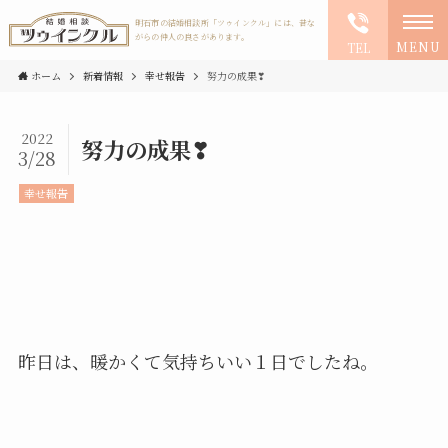
明石市の結婚相談所「ツゥインクル」には、昔な
がらの仲人の良さがあります。
MENU
TEL
ホーム
新着情報
幸せ報告
努力の成果❣
2022
努力の成果❣
3/28
幸せ報告
昨日は、暖かくて気持ちいい１日でしたね。