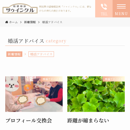
明石市の結婚相談所「ツゥインクル」には、昔な
がらの仲人の良さがあります。
MENU
TEL
ホーム
新着情報
婚活アドバイス
婚活アドバイス
category
新着情報
婚活アドバイス
婚活アドバイス
婚活アドバイス
プロフィール交換会
距離が縮まらない