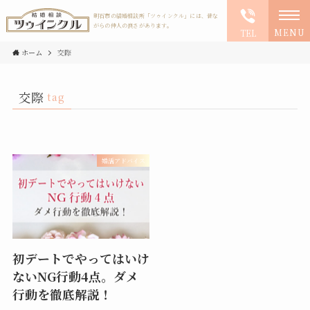
明石市の結婚相談所「ツゥインクル」には、昔な
がらの仲人の良さがあります。
MENU
TEL
ホーム
交際
交際
tag
婚活アドバイス
初デートでやってはいけ
ないNG行動4点。ダメ
行動を徹底解説！