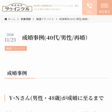
明石市の結婚相談所「ツゥインクル」には、昔な
がらの仲人の良さがあります。
MENU
TEL
ホーム
新着情報
婚活アドバイス
成婚事例(40代/男性/再婚）
2018
成婚事例(40代/男性/再婚）
11/23
婚活アドバイス
成婚事例
Y･Nさん(男性・48歳)が成婚に至るまで